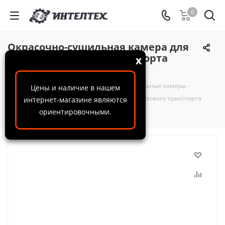
0
Окрасочно-сушильная камера для
окраски грузового транспорта
x
GUANGLI GL10
ООО "ИнтелТех"
-
Каталог
-
Окрасочно-сушильные камеры
-
Цены и наличие в нашем
Окрасочно-сушильная камера для окраски грузового транспорта
интернет-магазине являются
GUANGLI GL10
ориентировочными.