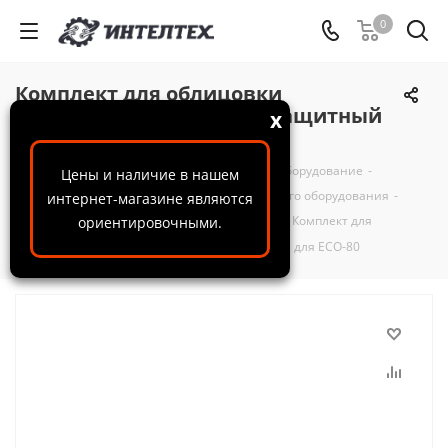
0
Комплект для облицовки
CONTRACOR резиновый защитный
x
для ECO-80
ООО "ИнтелТех"
-
Каталог
-
Пескоструйное оборудование
-
Цены и наличие в нашем
Комплектующие и запчасти для пескоструйного оборудования
-
интернет-магазине являются
Запчасти для пескоструйного оборудования
-
Комплект для
ориентировочными.
облицовки CONTRACOR резиновый защитный для ECO-80