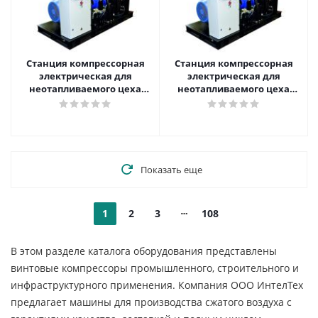
Станция компрессорная
Станция компрессорная
электрическая для
электрическая для
неотапливаемого цеха
неотапливаемого цеха
нешумозаглушенная
нешумозаглушенная
АРСМАШ ЗИФ-СВЭ-16,0/0,7
АРСМАШ ЗИФ-СВЭ-12,0/1,0
без кожуха
без кожуха
Показать еще
1
2
3
108
В этом разделе каталога оборудования представлены
винтовые компрессоры промышленного, строительного и
инфраструктурного применения. Компания ООО ИнтелТех
предлагает машины для производства сжатого воздуха с