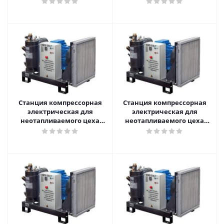
АРСМАШ ЗИФ-СВЭ-6,3/0,7
АРСМАШ ЗИФ-СВЭ-6,3/0,7У
без кожуха
без кожуха
Станция компрессорная
Станция компрессорная
электрическая для
электрическая для
неотапливаемого цеха
неотапливаемого цеха
нешумозаглушенная
нешумозаглушенная
АРСМАШ ЗИФ-СВЭ-5,2/0,7
АРСМАШ ЗИФ-СВЭ-3,5/1,0
без кожуха
без кожуха