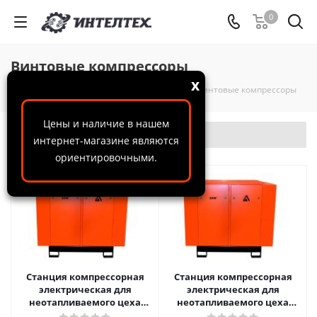
0
Винтовые компрессоры
x
ООО "ИнтелТех"
-
Каталог
-
Компрессоры
-
Винтовые компрессоры
Цены и наличие в нашем
Фильтр
интернет-магазине являются
ориентировочными.
Станция компрессорная
Станция компрессорная
электрическая для
электрическая для
неотапливаемого цеха
неотапливаемого цеха
шумозаглушенная
шумозаглушенная