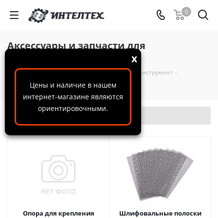
0
Аксессуары и запчасти для
шлифмашинок
x
ООО "ИнтелТех"
-
Каталог
-
Шлифовальный инструмент
-
Аксессуары и запчасти для шлифмашинок
Цены и наличие в нашем
интернет-магазине являются
ориентировочными.
Фильтр
Опора для крепления
Шлифовальные полоски