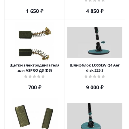
1 650
₽
4 850
₽
Щетки электродвигателя
Шлифблок LOSSEW Q4 Aer
для ASPRO Д3 (D3)
disk 225 S
700
₽
9 000
₽