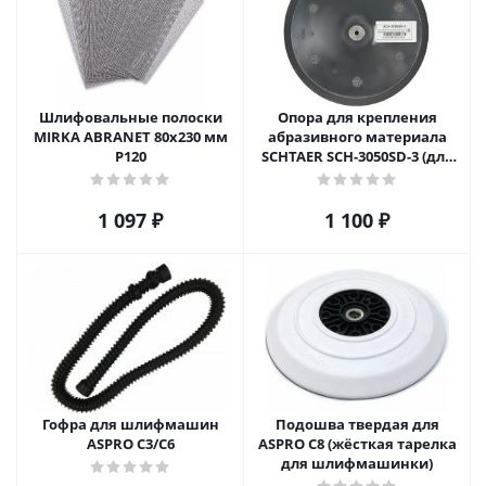
Шлифовальные полоски
Опора для крепления
MIRKA ABRANET 80х230 мм
абразивного материала
Р120
SCHTAER SCH-3050SD-3 (для
SCHTAER 5000B)
1 097
₽
1 100
₽
Гофра для шлифмашин
Подошва твердая для
ASPRO C3/С6
ASPRO C8 (жёсткая тарелка
для шлифмашинки)