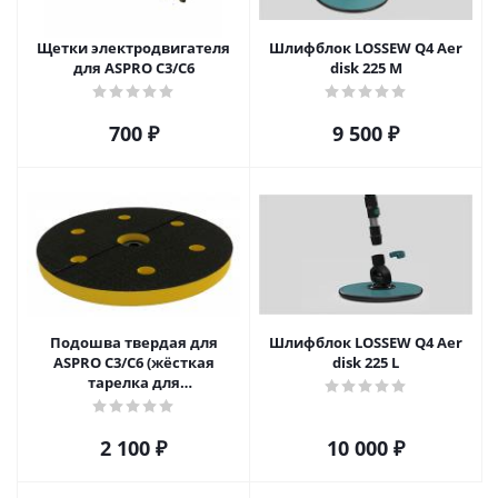
Щетки электродвигателя
Шлифблок LOSSEW Q4 Aer
для ASPRO C3/C6
disk 225 М
700
₽
9 500
₽
Подошва твердая для
Шлифблок LOSSEW Q4 Aer
ASPRO C3/C6 (жёсткая
disk 225 L
тарелка для
шлифмашинки)
2 100
₽
10 000
₽