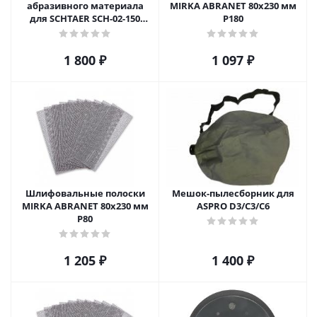
абразивного материала
MIRKA ABRANET 80х230 мм
для SCHTAER SCH-02-150
Р180
(аналог R7303-150) (SCH-02-
150SD)
1 800
₽
1 097
₽
Шлифовальные полоски
Мешок-пылесборник для
MIRKA ABRANET 80х230 мм
ASPRO D3/C3/C6
Р80
1 205
₽
1 400
₽