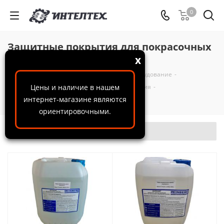
0
Защитные покрытия для покрасочных
камер
x
ООО "ИнтелТех"
-
Каталог
-
Окрасочное оборудование
-
Комплектующие для окрасочного оборудования
Цены и наличие в нашем
-
интернет-магазине являются
Защитные покрытия для покрасочных камер
ориентировочными.
Фильтр