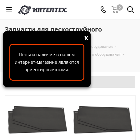
0
Запчасти для пескоструйного
оборудования
x
ООО "ИнтелТех"
-
Каталог
-
Пескоструйное оборудование
-
Комплектующие и запчасти для пескоструйного оборудования
Цены и наличие в нашем
-
интернет-магазине являются
Запчасти для пескоструйного оборудования
ориентировочными.
Фильтр