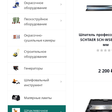
Окрасочное
оборудование
Пескоструйное
оборудование
Шпатель профес
Окрасочно-
SCHTAER SCH-WSB
сушильные камеры
мм
Строительное
оборудование
Генераторы
2 200
Шлифовальный
инструмент
Малярные лампы
Шпаклевочное