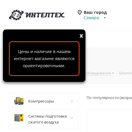
Ваш город
Самара
x
Цены и наличие в нашем
Шпатели
интернет-магазине являются
ориентировочными.
ООО "ИнтелТех"
-
Каталог
-
Шпаклевочное оборудование
-
Шпате
По популярности (возра
Компрессоры
Системы подготовки
сжатого воздуха