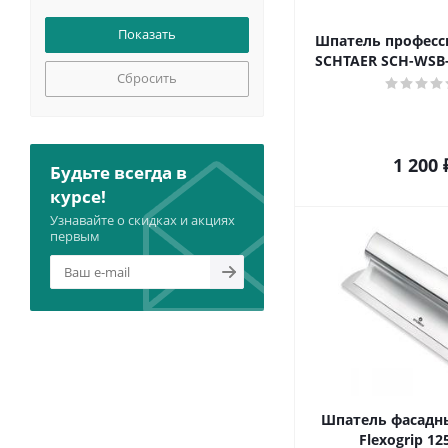
Шпатель профес
SCHTAER SCH-WSB-
Сбросить
1 200
Будьте всегда в
курсе!
Узнавайте о скидках и акциях
первым
Шпатель фасадн
Flexogrip 1