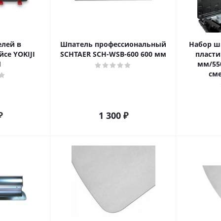
елей в
Шпатель профессиональный
Набор ш
се YOKIJI
SCHTAER SCH-WSB-600 600 мм
пласти
1
мм/55
см
₽
1 300
₽