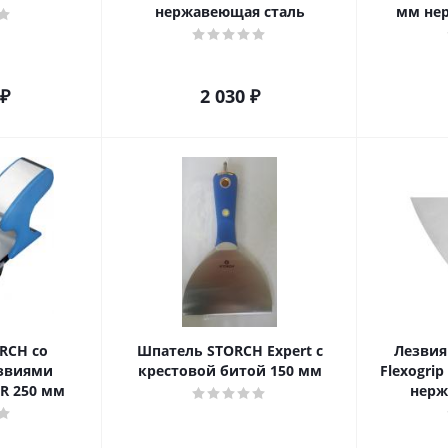
нержавеющая сталь
мм не
₽
2 030
₽
RCH со
Шпатель STORCH Expert с
Лезвия
звиями
крестовой битой 150 мм
Flexogrip
AR 250 мм
нерж