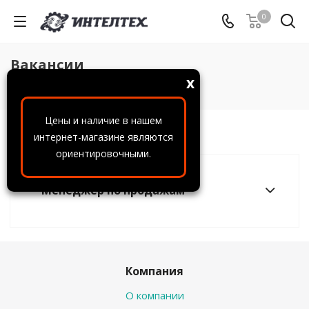
0
Вакансии
x
ООО "ИнтелТех"
-
О компании
-
Вакансии
Цены и наличие в нашем
Отдел продаж
интернет-магазине являются
ориентировочными.
Менеджер по продажам
Компания
О компании