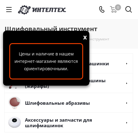
0
Шлифовальный инструмент
x
ООО "ИнтелТех"
-
Каталог
-
Шлифовальный инструмент
Цены и наличие в нашем
интернет-магазине являются
Ручные шлифовальные машинки
ориентировочными.
Телескопические шлифмашины
(жирафы)
Шлифовальные абразивы
Аксессуары и запчасти для
шлифмашинок