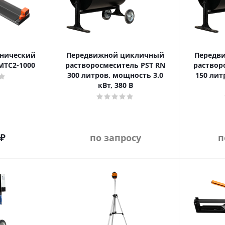
анический
Передвижной цикличный
Передв
MTC2-1000
растворосмеситель PST RN
раствор
300 литров, мощность 3.0
150 лит
кВт, 380 В
₽
по запросу
п