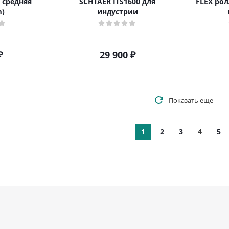
 средняя
SCHTAER ITS1600 для
FLEX ролл
)
индустрии
₽
29 900
₽
Показать еще
1
2
3
4
5