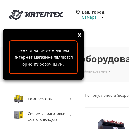
Ваш город
Самара
x
Цены и наличие в нашем
Строительное оборудов
интернет-магазине являются
ориентировочными.
ООО "ИнтелТех"
-
Каталог
-
Строительное оборудование
По популярности (возра
Компрессоры
Системы подготовки
сжатого воздуха