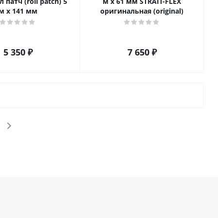
 патч (roll patch) 5
м х 61 мм STRAIT-FLEX
м х 141 мм
оригинальная (original)
5 350
₽
7 650
₽