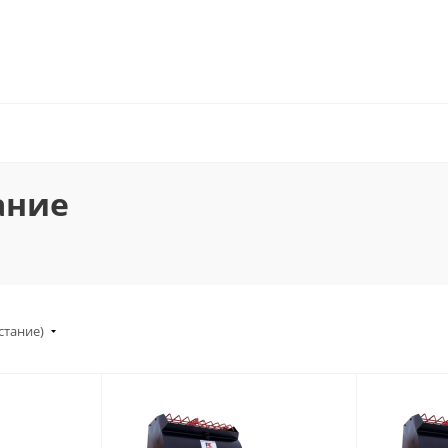
ание
стание)