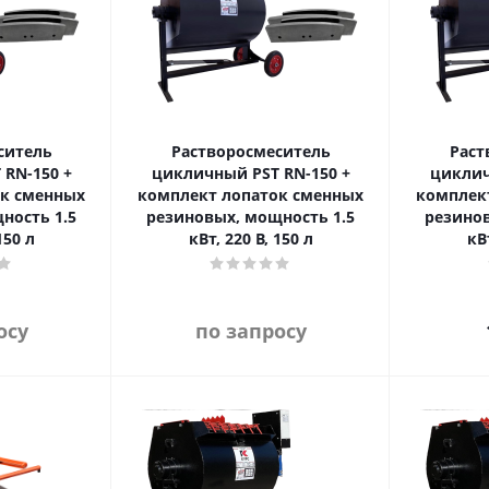
ситель
Растворосмеситель
Раст
RN-150 +
цикличный PST RN-150 +
циклич
ок сменных
комплект лопаток сменных
комплек
ность 1.5
резиновых, мощность 1.5
резинов
150 л
кВт, 220 В, 150 л
кВт
осу
по запросу