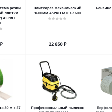
тема резки
Плиткорез механический
Бензино
ой плитки
1600мм ASPRO MTC1-1600
2) ASPRO
0
₽
22 850
₽
 30 м х 57
Профессиональный пылесос
Перфоле