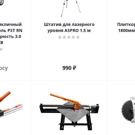
икличный
Штатив для лазерного
Плитко
ль PST RN
уровня ASPRO 1.5 м
1800мм
ность 3.0
 В
осу
990
₽