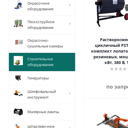
Окрасочное
оборудование
Пескоструйное
оборудование
Растворосме
Окрасочно-
цикличный PST 
сушильные камеры
комплект лопат
резиновых, мощ
Строительное
кВт, 380 В, 
оборудование
Генераторы
по запр
Шлифовальный
инструмент
Малярные лампы
Шпаклевочное