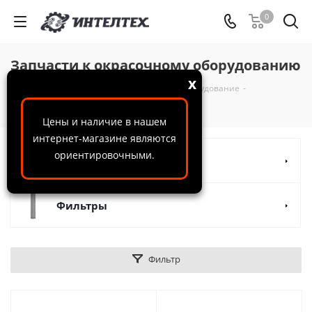
0
Запчасти к окрасочному оборудованию
x
ООО "ИнтелТех"
-
Каталог
-
Окрасочное оборудование
-
Запчасти к окрасочному оборудованию
Цены и наличие в нашем
интернет-магазине являются
ориентировочными.
Ремкомплекты
Фильтры
Фильтр