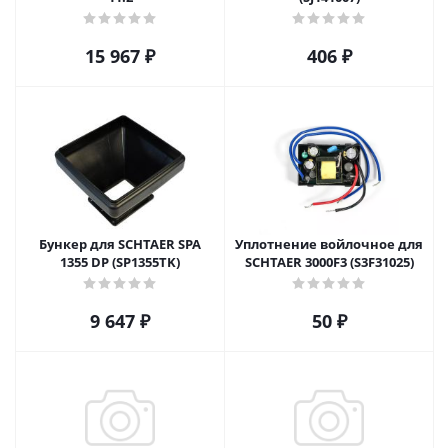
15 967
₽
406
₽
Бункер для SCHTAER SPA
Уплотнение войлочное для
1355 DP (SP1355TK)
SCHTAER 3000F3 (S3F31025)
9 647
₽
50
₽