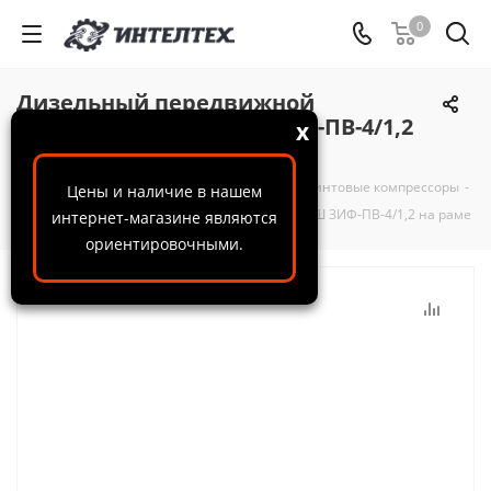
0
Дизельный передвижной
компрессор АРСМАШ ЗИФ-ПВ-4/1,2
x
на раме
ООО "ИнтелТех"
-
Каталог
-
Компрессоры
-
Винтовые компрессоры
-
Цены и наличие в нашем
Дизельный передвижной компрессор АРСМАШ ЗИФ-ПВ-4/1,2 на раме
интернет-магазине являются
ориентировочными.