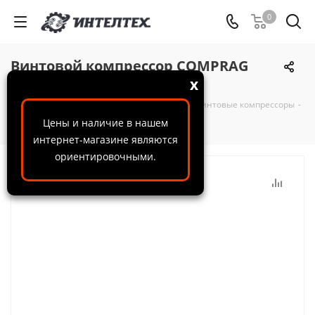
0
Винтовой компрессор COMPRAG
DACS 3S
x
ООО "ИнтелТех"
-
Каталог
-
Компрессоры
-
Винтовые компрессоры
-
Винтовой компрессор COMPRAG DACS 3S
Цены и наличие в нашем
интернет-магазине являются
ориентировочными.