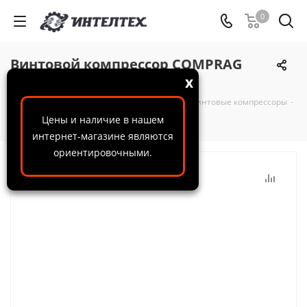
0
Винтовой компрессор COMPRAG
D20010
x
ООО "ИнтелТех"
-
Каталог
-
Компрессоры
-
Винтовые компрессоры
-
Винтовой компрессор COMPRAG D20010
Цены и наличие в нашем
интернет-магазине являются
ориентировочными.