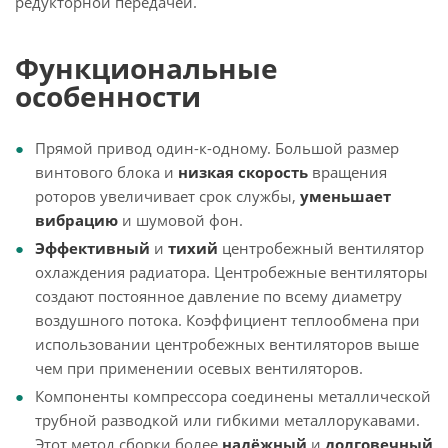
редукторной передачей.
Функциональные
особенности
Прямой привод один-к-одному. Большой размер
винтового блока и
низкая
скорость
вращения
роторов увеличивает срок службы,
уменьшает
вибрацию
и шумовой фон.
Эффективный
и
тихий
центробежный вентилятор
охлаждения радиатора. Центробежные вентиляторы
создают постоянное давление по всему диаметру
воздушного потока. Коэффициент теплообмена при
использовании центробежных вентиляторов выше
чем при применении осевых вентиляторов.
Компоненты компрессора соединены металлической
трубной разводкой или гибкими металлорукавами.
Этот метод сборки более
надёжный
и
долговечный