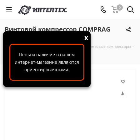
0
Винтовой компрессор COMPRAG
D9008
x
ООО "ИнтелТех"
-
Каталог
-
Компрессоры
-
Винтовые компрессоры
-
Винтовой компрессор COMPRAG D9008
Цены и наличие в нашем
интернет-магазине являются
ориентировочными.