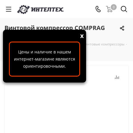
0
Винтовой компрессор COMPRAG
F5513
x
ООО "ИнтелТех"
-
Каталог
-
Компрессоры
-
Винтовые компрессоры
-
Винтовой компрессор COMPRAG F5513
Цены и наличие в нашем
интернет-магазине являются
ориентировочными.
НОВИНКА