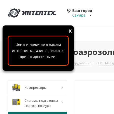
Ваш город
Самара
x
Цены и наличие в нашем
Фильтр противоаэрозоль
интернет-магазине являются
ориентировочными.
ООО "ИнтелТех"
-
Каталог
-
Окрасочное оборудование
-
СИЗ Маля
Компрессоры
Системы подготовки
сжатого воздуха