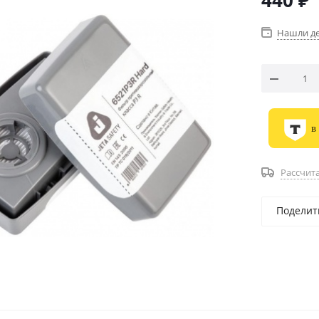
440
₽
Нашли д
в
Рассчита
Поделит