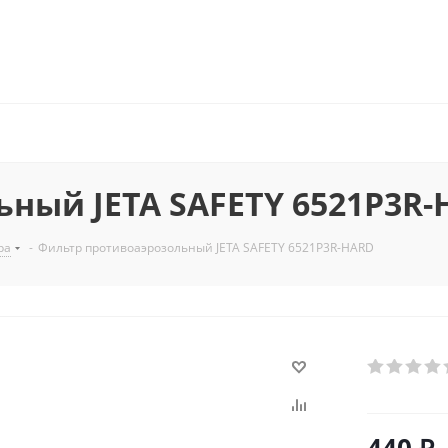
ный JETA SAFETY 6521P3R
ра
-
Фильтр противоаэрозольный JETA SAFETY 6521P3R-HARD