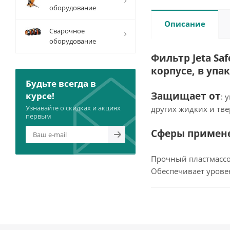
оборудование
Описание
Сварочное
оборудование
Фильтр Jeta Sa
корпусе, в упак
Будьте всегда в
Защищает от
курсе!
: 
Узнавайте о скидках и акциях
других жидких и тв
первым
Сферы примен
Прочный пластмассо
Обеспечивает урове