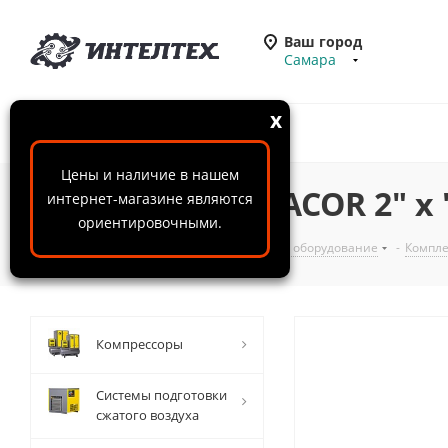
Ваш город
Самара
x
Цены и наличие в нашем
Штуцер CONTRACOR 2" х 
интернет-магазине являются
ориентировочными.
ООО "ИнтелТех"
-
Каталог
-
Пескоструйное оборудование
-
Компле
Компрессоры
Системы подготовки
сжатого воздуха