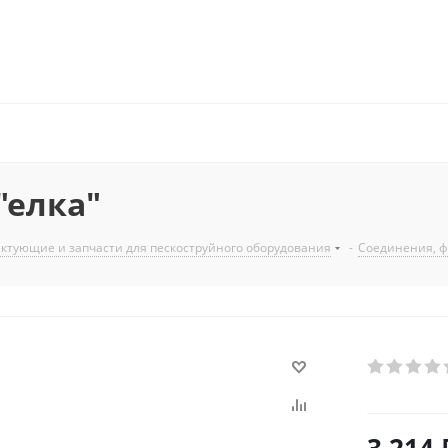
"елка"
ктующие и запчасти для пескоструйного оборудования
-
Соединения, ф