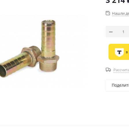
3 214
Нашли д
в
Рассчита
Поделит