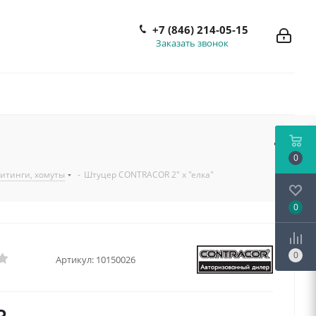
+7 (846) 214-05-15
Заказать звонок
0
итинги, хомуты
-
Штуцер CONTRACOR 2" х "елка"
0
0
Артикул:
10150026