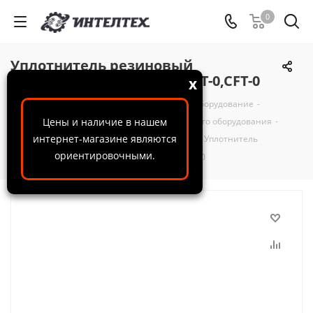
0
Уплотнитель резиновый
CONTRACOR для CQP-0, CQT-0,CFT-0
x
ООО "ИнтелТех"
-
Каталог
-
Пескоструйное оборудование
-
Комплектующие и запчасти для пескоструйного оборудования
Цены и наличие в нашем
-
интернет-магазине являются
Запчасти для пескоструйного оборудования
-
Уплотнитель
ориентировочными.
резиновый CONTRACOR для CQP-0, CQT-0,CFT-0