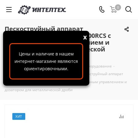
0
Пескоструйный аппарат
CONTRACOR BlastRazor Z-200RCS c
x
дистанционным управлением и
дозатором для металлической
Цены и наличие в нашем
дроби
интернет-магазине являются
ООО "ИнтелТех"
-
Каталог
-
Пескоструйное оборудование
-
ориентировочными.
Пескоструйные аппараты и установки
-
Пескоструйный аппарат
CONTRACOR BlastRazor Z-200RCS c дистанционным управлением и
дозатором для металлической дроби
ХИТ