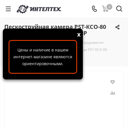
0
Пескоструйная камера PST-КСО-80
инжекторная, с ФВ, без ФВР
x
ООО "ИнтелТех"
-
Каталог
-
Пескоструйное оборудование
-
Пескоструйные кабины
Цены и наличие в нашем
-
Пескоструйная камера PST-КСО-80
интернет-магазине являются
инжекторная, с ФВ, без ФВР
ориентировочными.