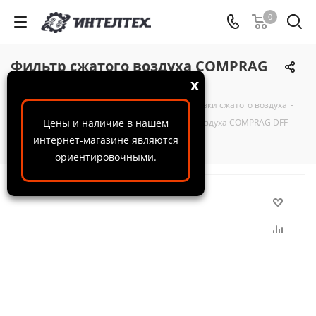
0
Фильтр сжатого воздуха COMPRAG
DFF-060-P
x
ООО "ИнтелТех"
-
Каталог
-
Системы подготовки сжатого воздуха
-
Магистральные фильтры
Цены и наличие в нашем
-
Фильтр сжатого воздуха COMPRAG DFF-
интернет-магазине являются
060-P
ориентировочными.