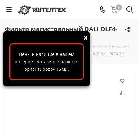
0
Фильтр магистральный DALI DLF4-
3.6-1
x
ООО "ИнтелТех"
-
Каталог
-
Системы подготовки сжатого воздуха
-
Магистральные фильтры
Цены и наличие в нашем
-
Фильтр магистральный DALI DLF4-3.6-1
интернет-магазине являются
ориентировочными.