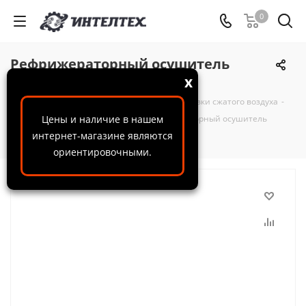
0
Рефрижераторный осушитель
COMPRAG RDX 30
x
ООО "ИнтелТех"
-
Каталог
-
Системы подготовки сжатого воздуха
-
Рефрижераторные осушители
Цены и наличие в нашем
-
Рефрижераторный осушитель
интернет-магазине являются
COMPRAG RDX 30
ориентировочными.