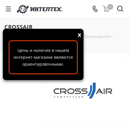
0
CROSSAIR
x
ООО "ИнтелТех"
-
Справочная информация
-
Производители
-
CROSSAIR
Цены и наличие в нашем
интернет-магазине являются
CrossAir
ориентировочными.
– это
серия