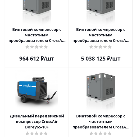
Винтовой компрессор с
Винтовой компрессор с
частотным
частотным
преобразователем CrossAir
преобразователем CrossAir
CA75-8GA-F
CA250-10GA
964 612
₽
/шт
5 038 125
₽
/шт
Дизельный передвижной
Винтовой компрессор с
компрессор CrossAir
частотным
Borey65-10F
преобразователем CrossAir
CA18.5-10RA-F (IP54)