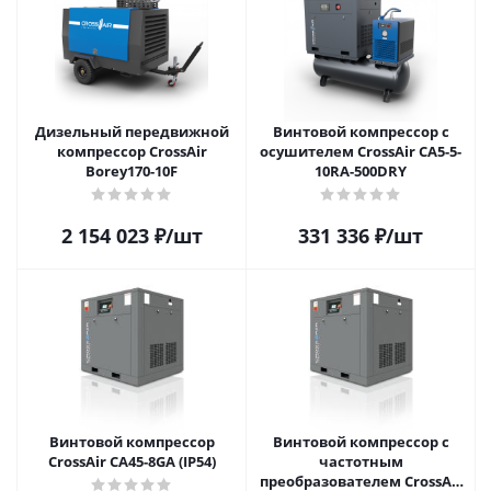
Дизельный передвижной
Винтовой компрессор с
компрессор CrossAir
осушителем CrossAir CA5-5-
Borey170-10F
10RA-500DRY
2 154 023
₽
/шт
331 336
₽
/шт
Винтовой компрессор
Винтовой компрессор с
CrossAir CA45-8GA (IP54)
частотным
преобразователем CrossAir