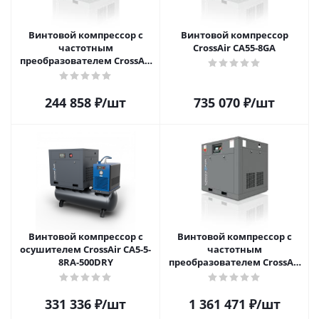
Винтовой компрессор с
Винтовой компрессор
частотным
CrossAir CA55-8GA
преобразователем CrossAir
CA11-8GA-F
244 858
₽
/шт
735 070
₽
/шт
Винтовой компрессор с
Винтовой компрессор с
осушителем CrossAir CA5-5-
частотным
8RA-500DRY
преобразователем CrossAir
CA90-10GA-F (IP54)
331 336
₽
/шт
1 361 471
₽
/шт