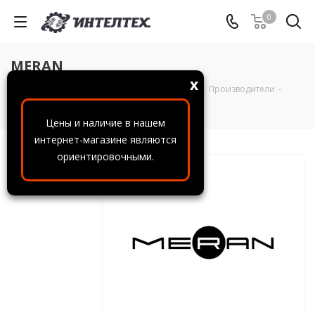
0
MERAN
x
ООО "ИнтелТех"
-
Справочная информация
-
Производители
-
MERAN
Цены и наличие в нашем
интернет-магазине являются
ориентировочными.