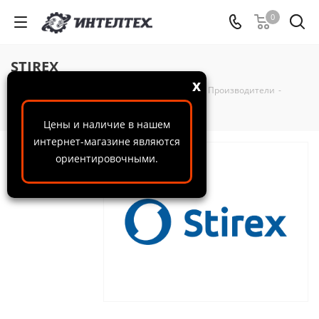
0
STIREX
x
ООО "ИнтелТех"
-
Справочная информация
-
Производители
-
STIREX
Цены и наличие в нашем
интернет-магазине являются
ориентировочными.