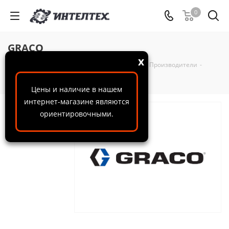
0
GRACO
x
ООО "ИнтелТех"
-
Справочная информация
-
Производители
-
GRACO
Цены и наличие в нашем
интернет-магазине являются
ориентировочными.
Graco
-