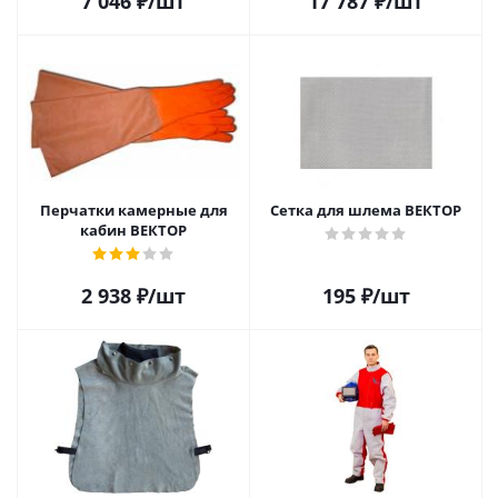
7 046
₽
/шт
17 787
₽
/шт
Перчатки камерные для
Сетка для шлема ВЕКТОР
кабин ВЕКТОР
2 938
₽
/шт
195
₽
/шт