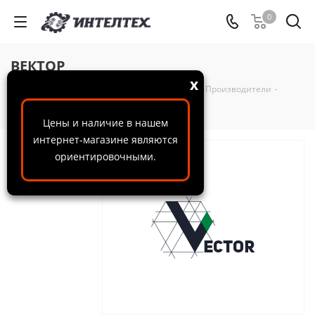
0
ВЕКТОР
x
ООО "ИнтелТех"
-
Справочная информация
-
Производители
-
ВЕКТОР
Цены и наличие в нашем
интернет-магазине являются
ориентировочными.